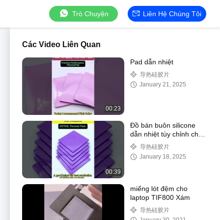
Trò Chuyện
Liên Hệ Chúng Tôi
Các Video Liên Quan
Pad dẫn nhiệt
导热硅胶片
January 21, 2025
00:23
Đồ bán buôn silicone
dẫn nhiệt tùy chỉnh cho
GPU CPU Cooling
导热硅胶片
January 18, 2025
00:39
miếng lót đệm cho
laptop TIF800 Xám
导热硅胶片