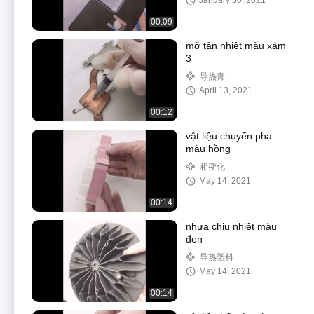
January 30, 2021
00:09
mỡ tản nhiệt màu xám
3
导热膏
April 13, 2021
00:12
vật liệu chuyển pha
màu hồng
相变化
May 14, 2021
00:14
nhựa chịu nhiệt màu
đen
导热塑料
May 14, 2021
00:14