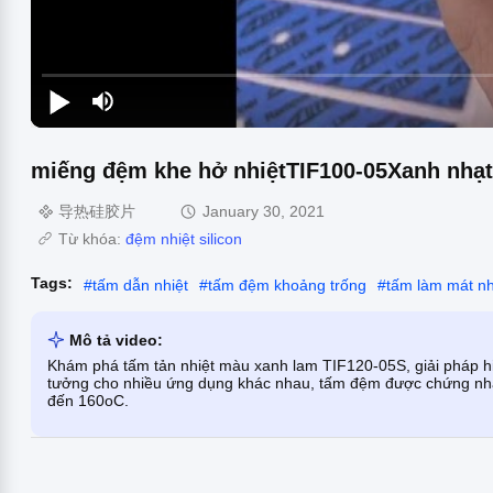
miếng đệm khe hở nhiệtTIF100-05Xanh nhạt
导热硅胶片
January 30, 2021
Từ khóa:
đệm nhiệt silicon
Tags:
#
tấm dẫn nhiệt
#
tấm đệm khoảng trống
#
tấm làm mát nh
Mô tả video:
Khám phá tấm tản nhiệt màu xanh lam TIF120-05S, giải pháp h
tưởng cho nhiều ứng dụng khác nhau, tấm đệm được chứng nhậ
đến 160oC.