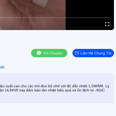
Trò Chuyện
Liên Hệ Chúng Tôi
iệt
iệu suất cao cho các mô-đun bộ nhớ với độ dẫn nhiệt 1,5W/MK. Lý
n UL94V0 này đảm bảo tản nhiệt hiệu quả và ổn định từ -40oC