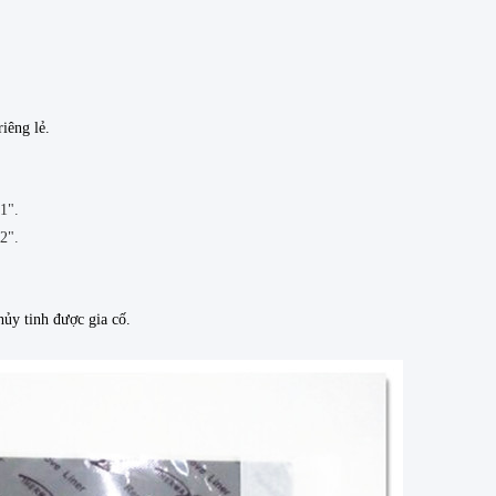
iêng lẻ.
1".
2".
hủy tinh được gia cố.