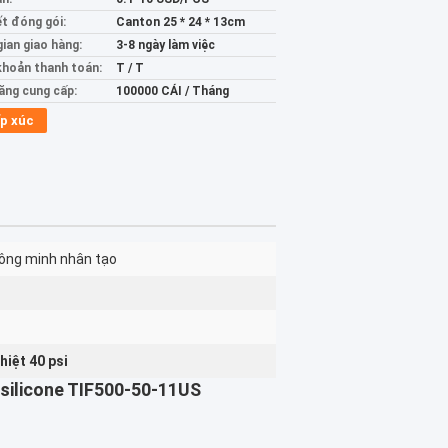
ết đóng gói:
Canton 25 * 24 * 13cm
gian giao hàng:
3-8 ngày làm việc
khoản thanh toán:
T / T
ăng cung cấp:
100000 CÁI / Tháng
p xúc
hông minh nhân tạo
hiệt 40 psi
 silicone TIF500-50-11US