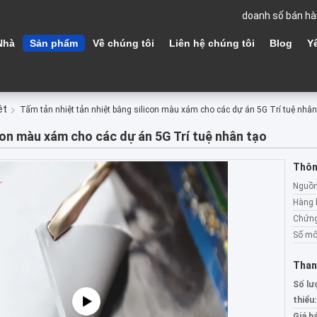
doanh số bán hà
Nhà
Sản phẩm
Về chúng tôi
Liên hệ chúng tôi
Blog
Y
ệt
Tấm tản nhiệt tản nhiệt bằng silicon màu xám cho các dự án 5G Trí tuệ nhân
icon màu xám cho các dự án 5G Trí tuệ nhân tạo
Thông
Nguồn
Hàng 
Chứng
Số mô
Than
Số lư
thiểu:
Giá b