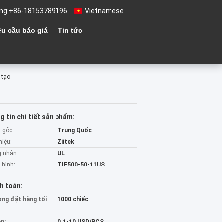
ng:
+86-18153789196
Vietnamese
êu cầu báo giá
Tin tức
 tạo
 tin chi tiết sản phẩm:
 gốc:
Trung Quốc
hiệu:
Ziitek
 nhận:
UL
 hình:
TIF500-50-11US
h toán:
ợng đặt hàng tối
1000 chiếc
án:
0.1-10 USD/PCS