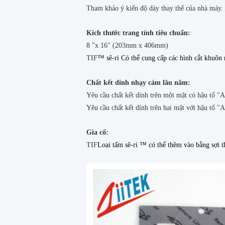
Tham khảo ý kiến ​​độ dày thay thế của nhà máy.
Kích thước trang tính tiêu chuẩn:
8 "x 16" (203mm x 406mm)
TIF
™ sê-ri Có thể cung cấp các hình cắt khuôn r
Chất kết dính nhạy cảm lâu năm:
Yêu cầu chất kết dính trên một mặt có hậu tố "A
Yêu cầu chất kết dính trên hai mặt với hậu tố "A
Gia cố:
TIF
Loại tấm sê-ri ™ có thể thêm vào bằng sợi t