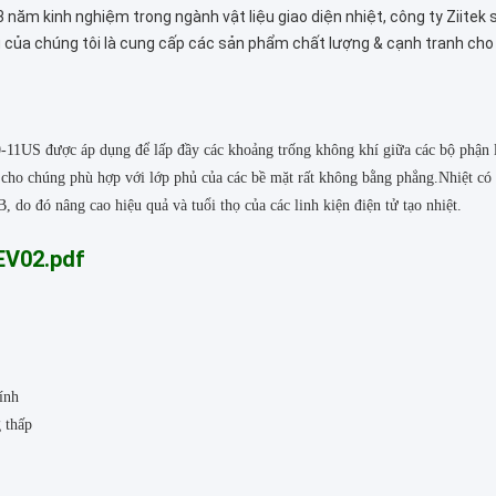
 năm kinh nghiệm trong ngành vật liệu giao diện nhiệt, công ty Ziitek 
êu của chúng tôi là cung cấp các sản phẩm chất lượng & cạnh tranh ch
0-11US được áp dụng để lấp đầy các khoảng trống không khí giữa các bộ phận 
 cho chúng phù hợp với lớp phủ của các bề mặt rất không bằng phẳng.Nhiệt có t
, do đó nâng cao hiệu quả và tuổi thọ của các linh kiện điện tử tạo nhiệt.
EV02.pdf
ính
 thấp