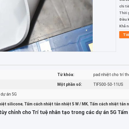
chi ti
Thời 
Điều 
Khả n
Tiế
Từ khóa:
pad nhiệt cho trí t
Một phần số:
TIF500-50-11US
 dự án 5G
iệt silicone
,
Tấm cách nhiệt tản nhiệt 5 W / MK
,
Tấm cách nhiệt tản n
tùy chỉnh cho Trí tuệ nhân tạo trong các dự án 5G Tấm