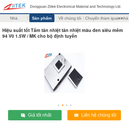
Dongguan Ziitek Electronical Material and Technology Ltd.
Nhà
Sản phẩm
Về chúng tôi
Chuyến tham quan nhà
>>
Hiệu suất tốt Tấm tản nhiệt tản nhiệt màu đen siêu mềm
94 V0 1.5W / MK cho bộ định tuyến
Giá tốt nhất
Liên hệ chúng tôi