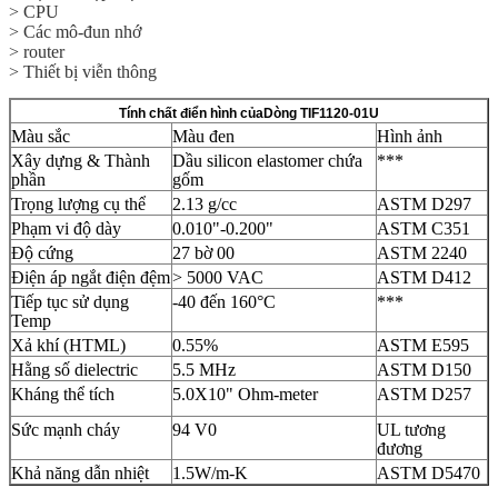
> CPU
> Các mô-đun nhớ
> router
> Thiết bị viễn thông
Tính chất điển hình của
Dòng TIF1120-01U
Màu sắc
Màu đen
Hình ảnh
Xây dựng & Thành
Dầu silicon elastomer chứa
***
phần
gốm
Trọng lượng cụ thể
2.13 g/cc
ASTM D297
Phạm vi độ dày
0.010"-0.200"
ASTM C351
Độ cứng
27 bờ 00
ASTM 2240
Điện áp ngắt điện đệm
> 5000 VAC
ASTM D412
Tiếp tục sử dụng
-40 đến 160°C
***
Temp
Xả khí (HTML)
0.55%
ASTM E595
Hằng số dielectric
5.5 MHz
ASTM D150
Kháng thể tích
5.0X10" Ohm-meter
ASTM D257
Sức mạnh cháy
94 V0
UL tương
đương
Khả năng dẫn nhiệt
1.5W/m-K
ASTM D5470