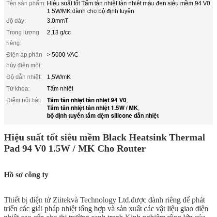
Tên sản phẩm:
Hiệu suất tốt Tấm tản nhiệt tản nhiệt màu đen siêu mềm 94 V0
1.5W/MK dành cho bộ định tuyến
độ dày:
3.0mmT
Trọng lượng
2,13 g/cc
riêng:
Điện áp phân
> 5000 VAC
hủy điện môi:
Độ dẫn nhiệt:
1,5W/mK
Từ khóa:
Tấm nhiệt
Tấm tản nhiệt tản nhiệt 94 V0
Điểm nổi bật:
,
Tấm tản nhiệt tản nhiệt 1.5W / MK
,
bộ định tuyến tấm đệm silicone dẫn nhiệt
Hiệu suất tốt siêu mềm Black Heatsink Thermal
Pad 94 V0 1.5W / MK Cho Router
Hồ sơ công ty
Thiết bị điện tử Ziitek
và Technology Ltd.
được dành riêng để phát
triển các giải pháp nhiệt tổng hợp và sản xuất các vật liệu giao diện