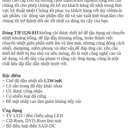
nhiệt cao cấp cho thị trường cạnh tranh.
Kinh nghiệm rộng lớn của
chúng tôi cho phép chúng tôi hỗ trợ khách hàng tốt nhất trong lĩnh
vực kỹ thuật nhiệt.
Chúng tôi phục vụ khách hàng với tùy chỉnh
các
sản phẩm, các dòng sản phẩm đầy đủ và sản xuất linh hoạt,
làm cho
chúng tôi trở thành đối tác tốt nhất và đáng tin cậy của bạn.
Dòng TIF1120-01U
không chỉ được thiết kế để tận dụng sự chuyển
nhiệt khoảng trống, để lấp đầy khoảng trống, hoàn thành việc
chuyển nhiệt giữa phần sưởi ấm và làm mát, nhưng cũng đóng cách
nhiệt, damping, niêm phong và như vậy,để đáp ứng các yêu cầu
thiết kế thiết bị thu nhỏ và siêu mỏng, đó là một công nghệ cao và
sử dụng, và độ dày của phạm vi rộng các ứng dụng, cũng là một
chất liệu lấp đầy dẫn nhiệt tuyệt vời.
Đặc điểm
> Chế độ dẫn nhiệt tốt:
1.5W/mK
> Có sẵn trong độ dày khác nhau
> UL được công nhận
> Có nhiều loại độ cứng
> Bề mặt nhấp cao làm giảm kháng tiếp xúc
Ứng dụng
> TV LED / đèn chiếu sáng LED
> CD-Rom, DVD-Rom làm mát
> Bộ điều hợp điện SAD-DC