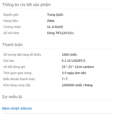
Thông tin chi tiết sản phẩm
Nguồn gốc:
Trung Quốc
Hàng hiệu:
Ziitek
Chứng nhận:
UL & RoHS
Số mô hình:
Dòng TIF1120-01U
Thanh toán
Số lượng đặt hàng tối thiểu:
1000 chiếc
Giá bán:
0.1-10 USD/PCS
chi tiết đóng gói:
24 * 23 * 12cm cantons
Thời gian giao hàng:
3-5 ngày làm việc
Điều khoản thanh toán:
T / T
Khả năng cung cấp:
1000000 chiếc / tháng
Sự miêu tả
đệm nhiệt silicon