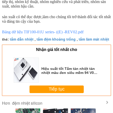
tiếp thị, nhóm kỹ thuật, nhóm nghiên cứu và phát triển, nhóm sản
xuất, nhóm hậu cần.
sản xuất có thể đọc được,
làm cho chúng tôi trở thành đối tác tốt nhất
và đáng tin cậy của bạn.
Bảng dữ liệu TIF100-01U series- ((E) -REV02.pdf
tấm dẫn nhiệt
tấm đệm khoảng trống
tấm làm mát nhiệt
thẻ:
,
,
Nhận giá tốt nhất cho
Hiệu suất tốt Tấm tản nhiệt tản
nhiệt màu đen siêu mềm 94 V0
1.5W / MK cho bộ định tuyến
Tiếp tục
đệm nhiệt silicon
Hơn