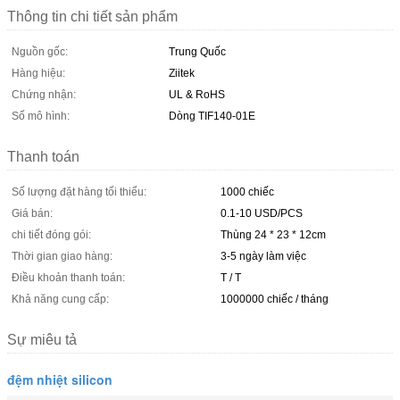
Thông tin chi tiết sản phẩm
Nguồn gốc:
Trung Quốc
Hàng hiệu:
Ziitek
Chứng nhận:
UL & RoHS
Số mô hình:
Dòng TIF140-01E
Thanh toán
Số lượng đặt hàng tối thiểu:
1000 chiếc
Giá bán:
0.1-10 USD/PCS
chi tiết đóng gói:
Thùng 24 * 23 * 12cm
Thời gian giao hàng:
3-5 ngày làm việc
Điều khoản thanh toán:
T / T
Khả năng cung cấp:
1000000 chiếc / tháng
Sự miêu tả
đệm nhiệt silicon