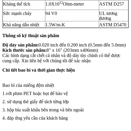
12
Kháng thể tích
1.0X10
Ohm-meter
ASTM D257
Sức mạnh cháy
94 V0
UL tương
đương
Khả năng dẫn nhiệt
1.5W/m-K
ASTM D5470
Thông số kỹ thuật sản phẩm
Độ dày sản phẩm:
0.020 inch đến 0.200 inch (0.5mm đến 5.0mm)
Kích thước sản phẩm:
8" x 16" (203mm x406mm)
Các hình dạng cắt chết cá nhân và độ dày tùy chỉnh có thể được
cung cấp. Xin liên hệ với chúng tôi để xác nhận
Chi tiết bao bì và thời gian thực hiện
Bao bì của miếng đệm nhiệt
1.với phim PET hoặc bọt để bảo vệ
2. sử dụng thẻ giấy để tách từng lớp
3. hộp bìa xuất khẩu bên trong và bên ngoài
4. đáp ứng yêu cầu của khách hàng