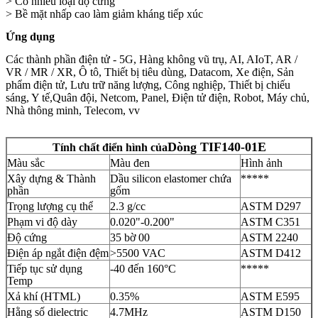
> Có nhiều loại độ cứng
> Bề mặt nhấp cao làm giảm kháng tiếp xúc
Ứng dụng
Các thành phần điện tử - 5G, Hàng không vũ trụ, AI, AIoT, AR /
VR / MR / XR, Ô tô, Thiết bị tiêu dùng, Datacom, Xe điện, Sản
phẩm điện tử, Lưu trữ năng lượng, Công nghiệp, Thiết bị chiếu
sáng, Y tế,Quân đội, Netcom, Panel, Điện tử điện, Robot, Máy chủ,
Nhà thông minh, Telecom, vv
Dòng TIF140-01E
Tính chất điển hình của
Màu sắc
Màu đen
Hình ảnh
Xây dựng & Thành
Dầu silicon elastomer chứa
*****
phần
gốm
Trọng lượng cụ thể
2.3 g/cc
ASTM D297
Phạm vi độ dày
0.020"-0.200"
ASTM C351
Độ cứng
35 bờ 00
ASTM 2240
Điện áp ngắt điện đệm
>5500 VAC
ASTM D412
Tiếp tục sử dụng
-40 đến 160°C
*****
Temp
Xả khí (HTML)
0.35%
ASTM E595
Hằng số dielectric
4.7MHz
ASTM D150