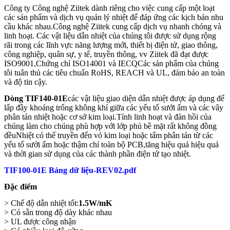
Công ty Công nghệ Ziitek dành riêng cho việc cung cấp một loạt
các sản phẩm và dịch vụ quản lý nhiệt để đáp ứng các kịch bản nhu
cầu khác nhau.Công nghệ Ziitek cung cấp dịch vụ nhanh chóng và
linh hoạt. Các vật liệu dẫn nhiệt của chúng tôi được sử dụng rộng
rãi trong các lĩnh vực năng lượng mới, thiết bị điện tử, giao thông,
công nghiệp, quân sự, y tế, truyền thông, vv Ziitek đã đạt được
ISO9001,Chứng chỉ ISO14001 và IECQCác sản phẩm của chúng
tôi tuân thủ các tiêu chuẩn RoHS, REACH và UL, đảm bảo an toàn
và độ tin cậy.
Dòng TIF140-01E
các vật liệu giao diện dẫn nhiệt được áp dụng để
lấp đầy khoảng trống không khí giữa các yếu tố sưởi ấm và các vây
phân tán nhiệt hoặc cơ sở kim loại.Tính linh hoạt và đàn hồi của
chúng làm cho chúng phù hợp với lớp phủ bề mặt rất không đồng
đềuNhiệt có thể truyền đến vỏ kim loại hoặc tấm phân tán từ các
yếu tố sưởi ấm hoặc thậm chí toàn bộ PCB,tăng hiệu quả hiệu quả
và thời gian sử dụng của các thành phần điện tử tạo nhiệt.
TIF100-01E Bảng dữ liệu-REV02.pdf
Đặc điểm
> Chế độ dẫn nhiệt tốt:
1.5W/mK
> Có sẵn trong độ dày khác nhau
> UL được công nhận