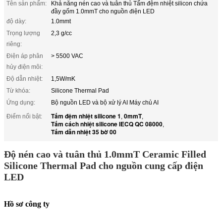
Tên sản phẩm:
Khả năng nén cao và tuân thủ Tấm đệm nhiệt silicon chứa
đầy gốm 1.0mmT cho nguồn điện LED
độ dày:
1.0mmt
Trọng lượng
2,3 g/cc
riêng:
Điện áp phân
> 5500 VAC
hủy điện môi:
Độ dẫn nhiệt:
1,5W/mK
Từ khóa:
Silicone Thermal Pad
Ứng dụng:
Bộ nguồn LED và bộ xử lý AI Máy chủ AI
Tấm đệm nhiệt silicone 1
0mmT
Điểm nổi bật:
,
,
Tấm cách nhiệt silicone IECQ QC 08000
,
Tấm dẫn nhiệt 35 bờ 00
Độ nén cao và tuân thủ 1.0mmT Ceramic Filled
Silicone Thermal Pad cho nguồn cung cấp điện
LED
Hồ sơ công ty