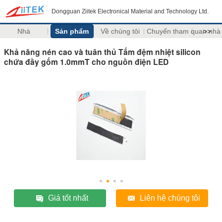
Dongguan Ziitek Electronical Material and Technology Ltd.
Nhà
Sản phẩm
Về chúng tôi
Chuyến tham quan nhà
>>
Khả năng nén cao và tuân thủ Tấm đệm nhiệt silicon
chứa đầy gốm 1.0mmT cho nguồn điện LED
Giá tốt nhất
Liên hệ chúng tôi