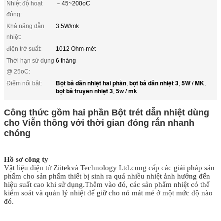
Nhiệt độ hoạt
﹣45~200oC
động:
Khả năng dẫn
3.5W/mk
nhiệt:
điện trở suất:
1012 Ohm-mét
Thời hạn sử dụng
6 tháng
@ 25oC:
Bột bả dẫn nhiệt hai phần
bột bả dẫn nhiệt 3
5W / MK
Điểm nổi bật:
,
,
,
bột bả truyền nhiệt 3
5w / mk
,
Công thức gồm hai phần Bột trét dẫn nhiệt dùng
cho Viễn thông với thời gian đóng rắn nhanh
chóng
Hồ sơ công ty
Vật liệu điện tử Ziitek
và Technology Ltd.
cung cấp các giải pháp sản
phẩm cho sản phẩm thiết bị sinh ra quá nhiều nhiệt ảnh hưởng đến
hiệu suất cao khi sử dụng.Thêm vào đó, các sản phẩm nhiệt có thể
kiểm soát và quản lý nhiệt để giữ cho nó mát mẻ ở một mức độ nào
đó.