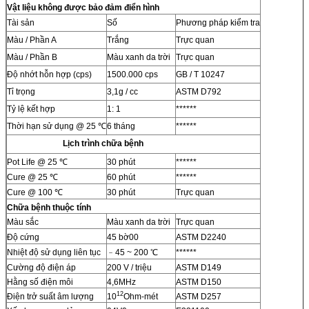
Vật liệu không được bảo đảm điển hình
Tài sản
Số
Phương pháp kiểm tra
Màu / Phần A
Trắng
Trực quan
Màu / Phần B
Màu xanh da trời
Trực quan
Độ nhớt hỗn hợp (cps)
1500.000 cps
GB / T 10247
Tỉ trọng
3,1g / cc
ASTM D792
Tỷ lệ kết hợp
1: 1
******
Thời hạn sử dụng @ 25 ℃
6 tháng
******
Lịch trình chữa bệnh
Pot Life @ 25 ℃
30 phút
******
Cure @ 25 ℃
60 phút
******
Cure @ 100 ℃
30 phút
Trực quan
Chữa bệnh thuộc tính
Màu sắc
Màu xanh da trời
Trực quan
Độ cứng
45 bờ00
ASTM D2240
Nhiệt độ sử dụng liên tục
﹣45 ~ 200 ℃
******
Cường độ điện áp
200 V / triệu
ASTM D149
Hằng số điện môi
4,6MHz
ASTM D150
12
Điện trở suất âm lượng
10
Ohm-mét
ASTM D257