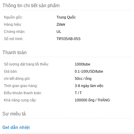
Thông tin chi tiết sản phẩm
Nguồn gốc:
Trung Quốc
Hàng hiệu:
Ziitek
Chứng nhận:
UL
Số mô hình:
TIF035AB-05S
Thanh toán
Số lượng đặt hàng tối thiểu:
1000tube
Giá bán:
0.1-100USD/tube
chi tiết đóng gói:
50cc / ống
Thời gian giao hàng:
3-8 ngày làm việc
Điều khoản thanh toán:
T / T
Khả năng cung cấp:
100000 ống / THÁNG
Sự miêu tả
Gel dẫn nhiệt