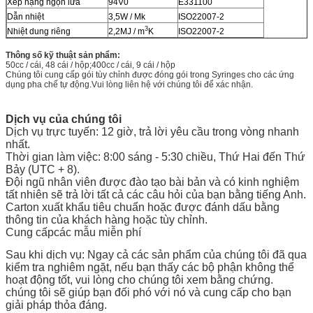
Xếp hạng ngọn lửa
94V0
E331100
Dẫn nhiệt
3,5W / Mk
ISO22007-2
3
Nhiệt dung riêng
2,2MJ / m
K
ISO22007-2
Thông số kỹ thuật sản phẩm:
50cc / cái, 48 cái / hộp;400cc / cái, 9 cái / hộp
Chúng tôi cung cấp gói tùy chỉnh được đóng gói trong Syringes cho các ứng
dụng pha chế tự động.Vui lòng liên hệ với chúng tôi để xác nhận.
Dịch vụ của chúng tôi
Dịch vụ trực tuyến: 12 giờ, trả lời yêu cầu trong vòng nhanh
nhất.
Thời gian làm việc: 8:00 sáng - 5:30 chiều, Thứ Hai đến Thứ
Bảy (UTC + 8).
Đội ngũ nhân viên được đào tạo bài bản và có kinh nghiệm
tất nhiên sẽ trả lời tất cả các câu hỏi của bạn bằng tiếng Anh.
Carton xuất khẩu tiêu chuẩn hoặc được đánh dấu bằng
thông tin của khách hàng hoặc tùy chỉnh.
Cung cấp
các mẫu miễn phí
Sau khi dịch vụ: Ngay cả các sản phẩm của chúng tôi đã qua
kiểm tra nghiêm ngặt, nếu bạn thấy các bộ phận không thể
hoạt động tốt, vui lòng cho chúng tôi xem bằng chứng.
chúng tôi sẽ giúp bạn đối phó với nó và cung cấp cho bạn
giải pháp thỏa đáng.