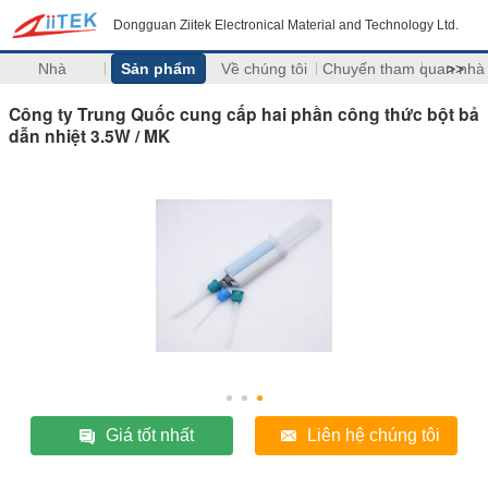
Dongguan Ziitek Electronical Material and Technology Ltd.
Nhà
Sản phẩm
Về chúng tôi
Chuyến tham quan nhà
>>
Công ty Trung Quốc cung cấp hai phần công thức bột bả
dẫn nhiệt 3.5W / MK
Giá tốt nhất
Liên hệ chúng tôi