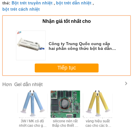
Bột trét truyền nhiệt
bột trét dẫn nhiệt
thẻ:
,
,
bột trét cách nhiệt
Nhận giá tốt nhất cho
Công ty Trung Quốc cung cấp
hai phần công thức bột bả dẫn
nhiệt 3.5W / MK
Tiếp tục
Gel dẫn nhiệt
Hơn
Bột trét dẫn nhiệt
Gel nhiệt dựa trên
Gel dẫn nhiệt màu
Therma
3W / MK có độ
silicone nén rất
vàng hiệu suất
Conductiv
nhớt cao cho gói
thấp cho thiết bị
cao cho các bộ
gel nhiệt
BGA
phòng thí nghiệm
phận mô-đun
mK cho G