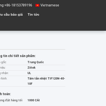
ng:
+86-18153789196
Vietnamese
êu cầu báo giá
Tin tức
 tin chi tiết sản phẩm:
 gốc:
Trung Quốc
hiệu:
Ziitek
 nhận:
UL
 hình:
Tấm tản nhiệt TIF120N-40-
10F
h toán:
ợng đặt hàng tối
1000 CÁI