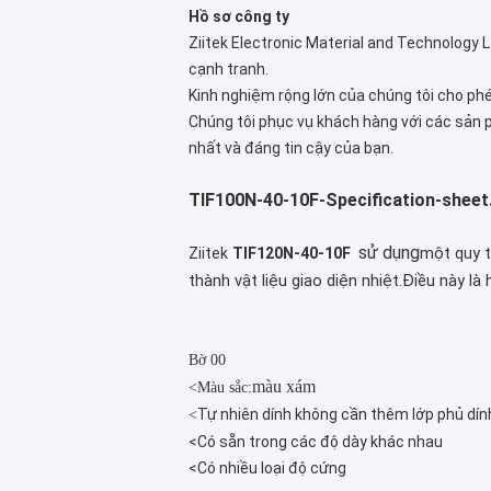
Hồ sơ công ty
Ziitek Electronic Material and Technology L
cạnh tranh.
Kinh nghiệm rộng lớn của chúng tôi cho phép
Chúng tôi phục vụ khách hàng với các sản p
nhất và đáng tin cậy của bạn.
TIF100N-40-10F-Specification-sheet
sử dụng
một quy t
Ziitek
TIF120N-40-10F
thành vật liệu giao diện nhiệt.Điều này là
Bờ 00
màu xám
<
Màu sắc:
Tự nhiên dính không cần thêm lớp phủ dín
<
<
Có sẵn trong các độ dày khác nhau
<
Có nhiều loại độ cứng