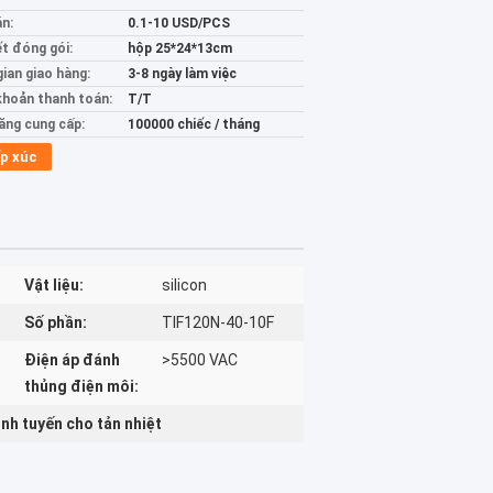
án:
0.1-10 USD/PCS
ết đóng gói:
hộp 25*24*13cm
gian giao hàng:
3-8 ngày làm việc
khoản thanh toán:
T/T
ăng cung cấp:
100000 chiếc / tháng
p xúc
Vật liệu:
silicon
Số phần:
TIF120N-40-10F
Điện áp đánh
>5500 VAC
thủng điện môi:
nh tuyến cho tản nhiệt