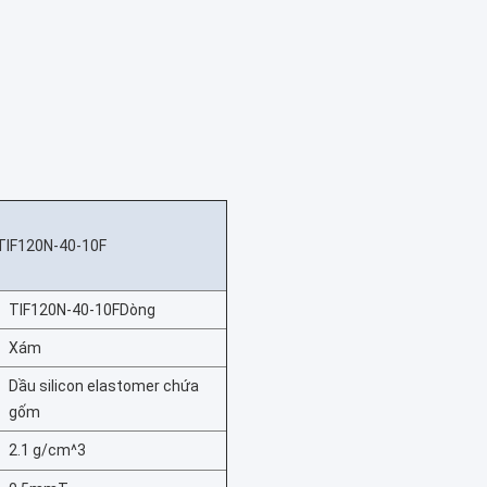
TIF120N-40-10F
TIF120N-40-10F
Dòng
Xám
Dầu silicon elastomer chứa
gốm
2.1 g/cm^3