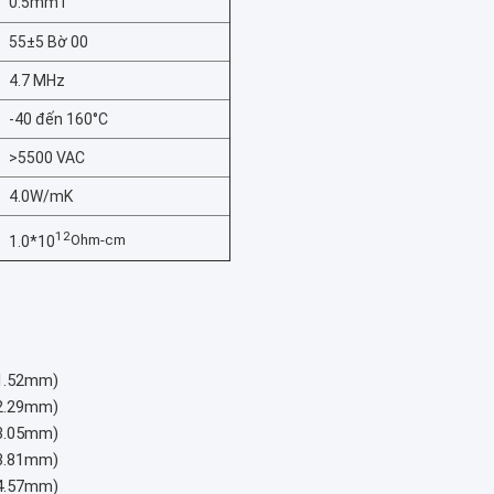
0.5mmT
55±5 Bờ 00
4.7 MHz
-40 đến 160°C
>5500 VAC
4.0W/mK
12
Ohm-cm
1.0*10
(1.52mm)
(2.29mm)
(3.05mm)
(3.81mm)
(4.57mm)