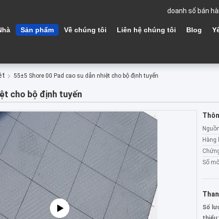
doanh số bán hà
Nhà
Sản phẩm
Về chúng tôi
Liên hệ chúng tôi
Blog
Y
ệt
55±5 Shore 00 Pad cao su dẫn nhiệt cho bộ định tuyến
ệt cho bộ định tuyến
Thông
Nguồn
Hàng 
Chứng
Số mô
Than
Số lư
thiểu: