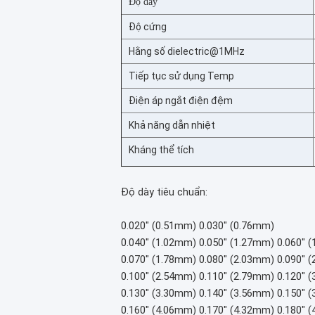
Độ dày
Độ cứng
Hằng số dielectric@1MHz
Tiếp tục sử dụng Temp
Điện áp ngắt điện đệm
Khả năng dẫn nhiệt
Kháng thể tích
Độ dày tiêu chuẩn:
0.020" (0.51mm) 0.030" (0.76mm)
0.040" (1.02mm) 0.050" (1.27mm) 0.060" 
0.070" (1.78mm) 0.080" (2.03mm) 0.090" 
0.100" (2.54mm) 0.110" (2.79mm) 0.120" 
0.130" (3.30mm) 0.140" (3.56mm) 0.150" 
0.160" (4.06mm) 0.170" (4.32mm) 0.180" 