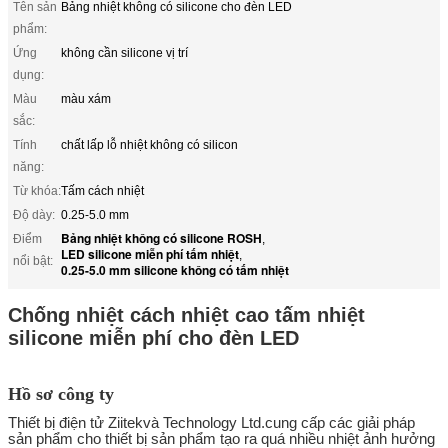
Tên sản
Bảng nhiệt không có silicone cho đèn LED
phẩm:
Ứng
không cần silicone vị trí
dụng:
Màu
màu xám
sắc:
Tính
chất lấp lỗ nhiệt không có silicon
năng:
Từ khóa:
Tấm cách nhiệt
Độ dày:
0.25-5.0 mm
Bảng nhiệt không có silicone ROSH
Điểm
,
LED silicone miễn phí tấm nhiệt
,
nổi bật:
0.25-5.0 mm silicone không có tấm nhiệt
Chống nhiệt cách nhiệt cao tấm nhiệt
silicone miễn phí cho đèn LED
Hồ sơ công ty
Thiết bị điện tử Ziitek
và Technology Ltd.
cung cấp các giải pháp
sản phẩm cho thiết bị sản phẩm tạo ra quá nhiều nhiệt ảnh hưởng