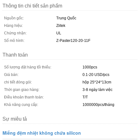
Thông tin chi tiết sản phẩm
Nguồn gốc:
Trung Quốc
Hàng hiệu:
Ziitek
Chứng nhận:
UL
Số mô hình:
Z-Paster120-20-11F
Thanh toán
Số lượng đặt hàng tối thiểu:
1000pcs
Giá bán:
0.1-20 USD/pcs
chi tiết đóng gói:
hộp 25*24*13cm
Thời gian giao hàng:
3-8 ngày làm việc
Điều khoản thanh toán:
T/T
Khả năng cung cấp:
1000000pcs/tháng
Sự miêu tả
Miếng đệm nhiệt không chứa silicon