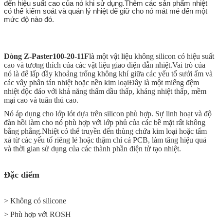
đến hiệu suất cao của nó khi sử dụng.Thêm các sản phẩm nhiệt
có thể kiểm soát và quản lý nhiệt để giữ cho nó mát mẻ đến một
mức độ nào đó.
Dòng Z-Paster100-20-11F
là một vật liệu không silicon có hiệu suất
cao và tương thích của các vật liệu giao diện dẫn nhiệt.Vai trò của
nó là để lấp đầy khoảng trống không khí giữa các yếu tố sưởi ấm và
các vây phân tán nhiệt hoặc nền kim loạiĐây là một miếng đệm
nhiệt độc đáo với khả năng thấm dầu thấp, kháng nhiệt thấp, mềm
mại cao và tuân thủ cao.
Nó áp dụng cho lớp lót dựa trên silicon phù hợp. Sự linh hoạt và độ
đàn hồi làm cho nó phù hợp với lớp phủ của các bề mặt rất không
bằng phẳng.Nhiệt có thể truyền đến thùng chứa kim loại hoặc tấm
xả từ các yếu tố riêng lẻ hoặc thậm chí cả PCB, làm tăng hiệu quả
và thời gian sử dụng của các thành phần điện tử tạo nhiệt.
Đặc điểm
> Không có silicone
> Phù hợp với ROSH