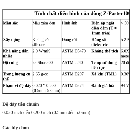
Tính chất điển hình của dòng Z-Paster100
Màu sắc
Màu xám đen
Hình ảnh
Điện áp ngắt
> 500
điện đệm (T =
1mm trên)
Xây dựng
Không có
Đúng rồi.
Hằng số
5.2 M
silicone
dielectric
Khả năng dẫn
2.0 W/mK
ASTM D5470
Kháng thể tích
6.0X1
nhiệt
meter
Độ cứng
75 Shore 00
ASTM 2240
Temp sử dụng
20 đến
liên tục
Trọng lượng cụ
2.65 g/cc
ASTM D297
Xả khí (TML)
0.30%
thể
Phạm vi độ dày
0.020 "-0.200"
ASTM D374
Đánh giá lửa
94 V0
(0.5mm-5.0mm)
Độ dày tiêu chuẩn
0.020 inch đến 0.200 inch (0.5mm đến 5.0mm)
Các tùy chọn