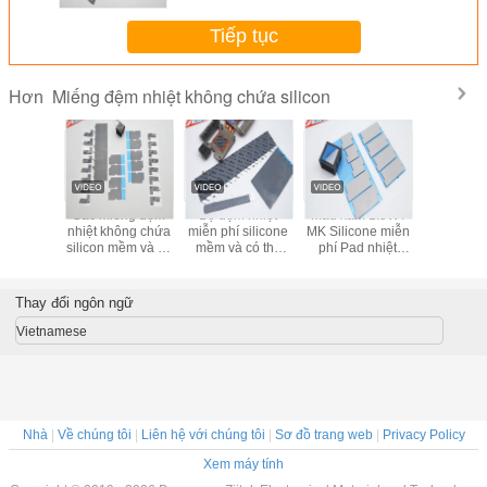
Tiếp tục
Miếng đệm nhiệt không chứa silicon
Hơn
W/M-K
Các miếng đệm
Bộ đệm nhiệt
Màu xám 1.5W /
Hiệu suấ
ne Free
nhiệt không chứa
miễn phí silicone
MK Silicone miễn
Miếng đệ
 Pad cho
silicon mềm và có
mềm và có thể
phí Pad nhiệt
nhiệt k
y tế trực
thể nén cho pin xe
nén cho sản xuất
ROSH tuân thủ
silicon cho
 nhà sản
hơi và nguồn
thẻ hiển thị ROSH
cho các thiết bị
điện tử ô t
ất
cung cấp điện
2.0W / MK
lưu trữ khối lượng
nhiệt xe
Thay đổi ngôn ngữ
lượng
Vietnamese
Nhà
|
Về chúng tôi
|
Liên hệ với chúng tôi
|
Sơ đồ trang web
|
Privacy Policy
Xem máy tính