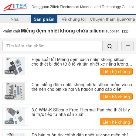
Dongguan Ziitek Electronical Material and Technology Co., Ltd
Nhà
Sản phẩm
Về chúng tôi
Chuyến tham quan nhà
>>
Miếng đệm nhiệt không chứa silicon
Phẩm chất
supplier.
(11)
Hiệu suất tốt Miếng đệm cách nhiệt không silicon
cho thiết bị điện tử ô tô và tản nhiệt xe năng lượng
mới
Liên hệ chúng
tôi
Các miếng đệm nhiệt không chứa silicon mềm và có
thể nén cho pin xe hơi và nguồn cung cấp điện
Liên hệ chúng
tôi
3.0 W/M-K Silicone Free Thermal Pad cho thiết bị y
tế trực tiếp từ nhà sản xuất
Liên hệ chúng
tôi
Đồ bán buôn tùy chỉnh dẫn nhiệt silicone miễn phí