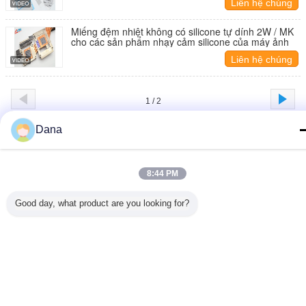
Liên hệ chúng
tôi
Miếng đệm nhiệt không có silicone tự dính 2W / MK
cho các sản phẩm nhạy cảm silicone của máy ảnh
Liên hệ chúng
tôi
1 / 2
Dana
Thay đổi ngôn ngữ
Vietnamese
8:44 PM
Good day, what product are you looking for?
Nhà
|
Về chúng tôi
|
Liên hệ với chúng tôi
|
Sơ đồ trang web
|
Privacy Policy
Xem máy tính
Copyright © 2019 - 2026 Dongguan Ziitek Electronical Material and Technology
Co., Ltd.
All rights reserved.