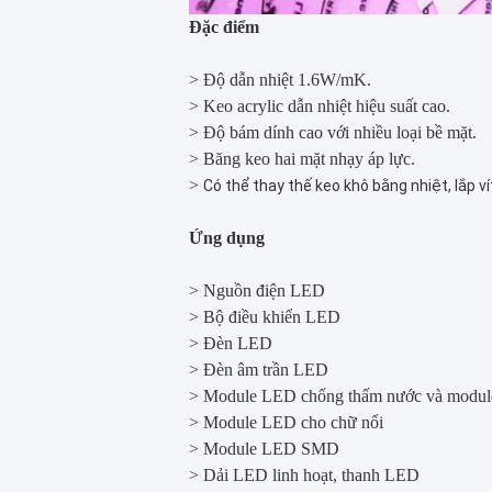
Đặc điểm
> Độ dẫn nhiệt 1.6W/mK.
> Keo acrylic dẫn nhiệt hiệu suất cao.
> Độ bám dính cao với nhiều loại bề mặt.
>
Băng keo hai mặt nhạy áp lực.
>
Có thể thay thế keo khô bằng nhiệt, lắp ví
Ứng dụng
>
Nguồn điện LED
>
Bộ điều khiển LED
>
Đèn LED
>
Đèn âm trần LED
>
Module LED chống thấm nước và modul
>
Module LED cho chữ nổi
>
Module LED SMD
>
Dải LED linh hoạt, thanh LED