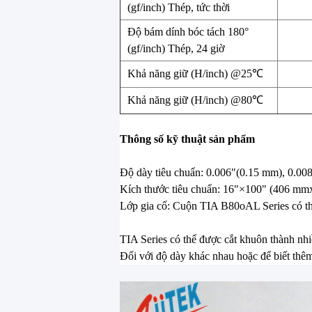
(gf/inch) Thép, tức thời
Độ bám dính bóc tách 180°
(gf/inch) Thép, 24 giờ
Khả năng giữ (H/inch) @25℃
Khả năng giữ (H/inch) @80℃
Thông số kỹ thuật sản phẩm
Độ dày tiêu chuẩn: 0.006"(0.15 mm), 0.00
Kích thước tiêu chuẩn: 16"×100" (406 mm
Lớp gia cố: Cuộn TIA B80oAL Series có th
TIA Series có thể được cắt khuôn thành nh
Đối với độ dày khác nhau hoặc để biết thêm t