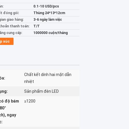
án:
0.1-10 USD/pcs
ết đóng gói:
Thùng 24*13*12cm
gian giao hàng:
3-6 ngày làm việc
khoản thanh toán:
T/T
ăng cung cấp:
1000000 cuộn/tháng
p xúc
Chất kết dính hai mặt dẫn
óa:
nhiệt
ụng:
Sản phẩm đèn LED
có độ bám
≥1200
180°
ch), ngay
c: