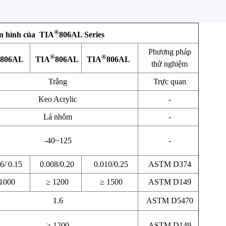
®
ển hình của TIA
806AL Series
Phương pháp
®
®
806AL
TIA
806AL
TIA
806AL
thử nghiệm
Trắng
Trực quan
Keo Acrylic
-
Lá nhôm
-
-40~125
-
6/ 0.15
0.008/0.20
0.010/0.25
ASTM D374
1000
≥ 1200
≥ 1500
ASTM D149
1.6
ASTM D5470
≥ 1200
ASTM D149