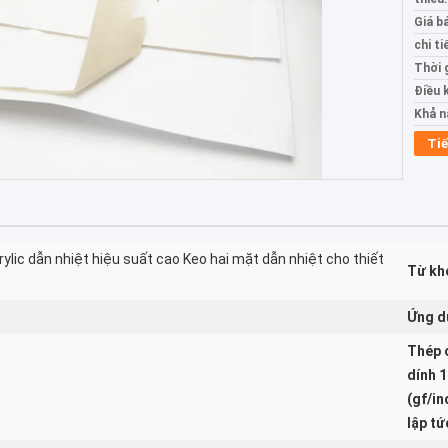
Giá b
chi ti
Thời 
Điều 
Khả n
Tiế
ylic dẫn nhiệt hiệu suất cao Keo hai mặt dẫn nhiệt cho thiết
Từ kh
Ứng d
Thép 
dính 
(gf/in
lập tứ