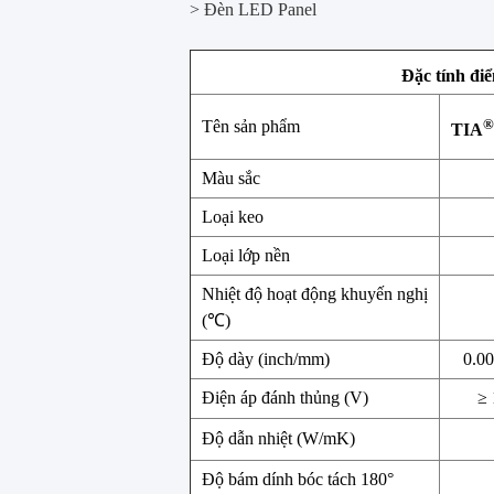
>
Đèn LED Panel
Đặc tính đi
®
Tên sản phẩm
TIA
Màu sắc
Loại keo
Loại lớp nền
Nhiệt độ hoạt động khuyến nghị
(℃)
Độ dày (inch/mm)
0.00
Điện áp đánh thủng (V)
≥ 
Độ dẫn nhiệt (W/mK)
Độ bám dính bóc tách 180°