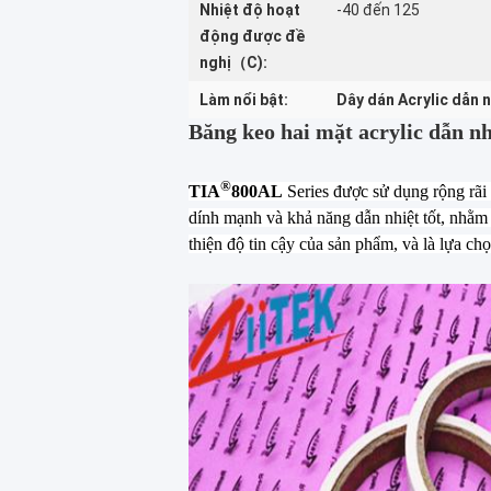
Nhiệt độ hoạt
-40 đến 125
động được đề
nghị（C):
Làm nổi bật:
Dây dán Acrylic dẫn n
Băng keo hai mặt acrylic dẫn nh
®
TIA
800AL
Series được sử dụng rộng rãi 
dính mạnh và khả năng dẫn nhiệt tốt, nhằm 
thiện độ tin cậy của sản phẩm, và là lựa chọ