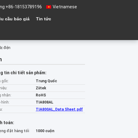
ng:
+86-18153789196
Vietnamese
êu cầu báo giá
Tin tức
bị điện
n
 tin chi tiết sản phẩm:
 gốc:
Trung Quốc
hiệu:
Ziitek
 nhận:
RoHS
 hình:
TIA808AL
u:
TIA800AL_Data Sheet.pdf
h toán:
ợng đặt hàng tối
1000 cuộn